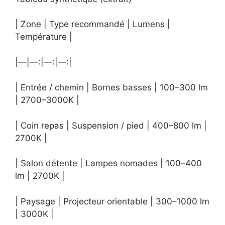
| Zone | Type recommandé | Lumens |
Température |
|—|—:|—:|—:|
| Entrée / chemin | Bornes basses | 100–300 lm
| 2700–3000K |
| Coin repas | Suspension / pied | 400–800 lm |
2700K |
| Salon détente | Lampes nomades | 100–400
lm | 2700K |
| Paysage | Projecteur orientable | 300–1000 lm
| 3000K |