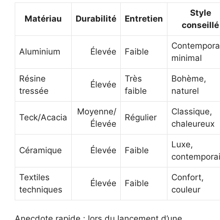
Style
Matériau
Durabilité
Entretien
conseillé
Contempora
Aluminium
Élevée
Faible
minimal
Résine
Très
Bohème,
Élevée
tressée
faible
naturel
Moyenne/
Classique,
Teck/Acacia
Régulier
Élevée
chaleureux
Luxe,
Céramique
Élevée
Faible
contempora
Textiles
Confort,
Élevée
Faible
techniques
couleur
Anecdote rapide : lors du lancement d’une